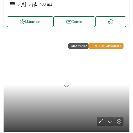
5
5
408
m2
Llámenos
Correo
PARA VENTA
PROYECTO APROBADO