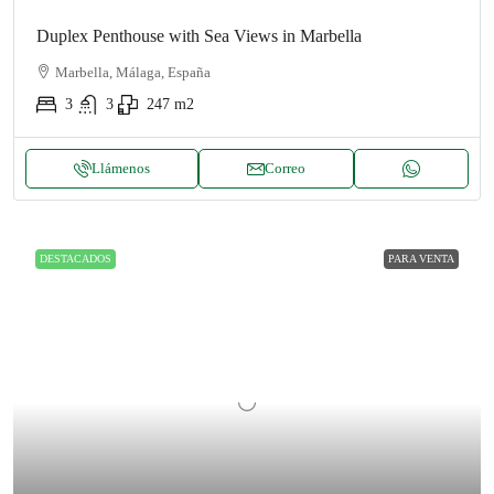
Duplex Penthouse with Sea Views in Marbella
Marbella, Málaga, España
3
3
247
m2
Llámenos
Correo
DESTACADOS
PARA VENTA