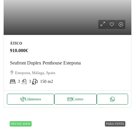
ÁTICO
910.000€
Seafront Duplex Penthouse Estepona
Estepona, Málaga, Spain
3
3
150
m2
Llámenos
Correo
DESTACADOS
PARA VENTA