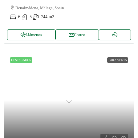
Benalmádena, Málaga, Spain
6
5
744
m2
Llámenos
Correo
DESTACADOS
PARA VENTA