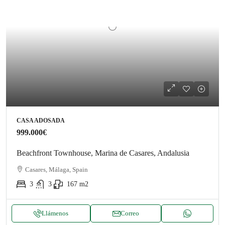
CASA ADOSADA
999.000€
Beachfront Townhouse, Marina de Casares, Andalusia
Casares, Málaga, Spain
3
3
167
m2
Llámenos
Correo